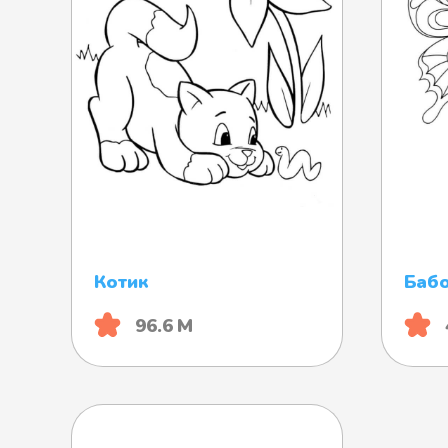
Котик
Баб
96.6 М