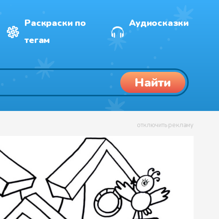
Раскраски по
Аудиосказки
тегам
Найти
отключить рекламу