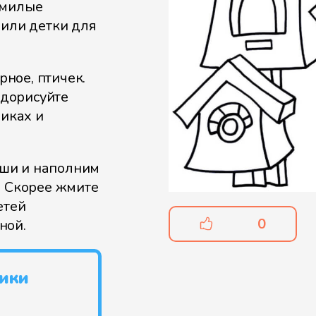
 милые
оили детки для
рное, птичек.
 дорисуйте
никах и
ши и наполним
. Скорее жмите
етей
0
ной.
ники