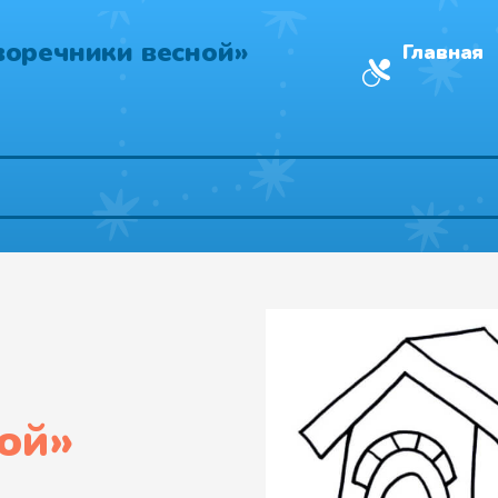
воречники весной»
Главная
ой
»