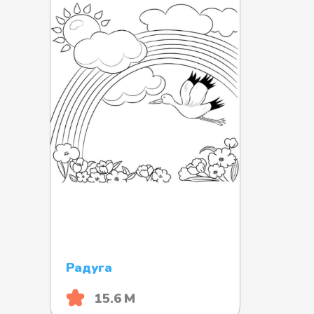
Радуга
15.6 М