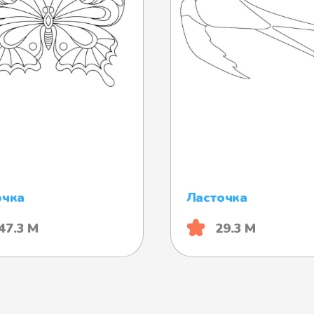
очка
Ласточка
47.3 М
29.3 М