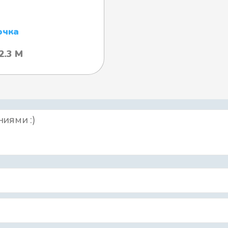
очка
2.3 М