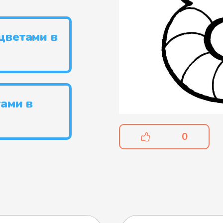
цветами в
тами в
0