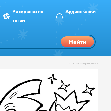
Раскраски по
Аудиосказки
тегам
Найти
отключить рекламу