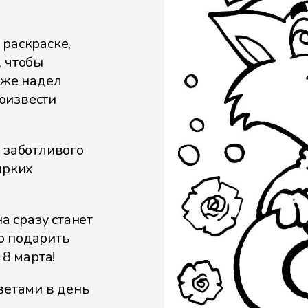
 раскраске,
, чтобы
аже надел
оизвести
 заботливого
ярких
а сразу станет
о подарить
 8 марта!
ветами в день