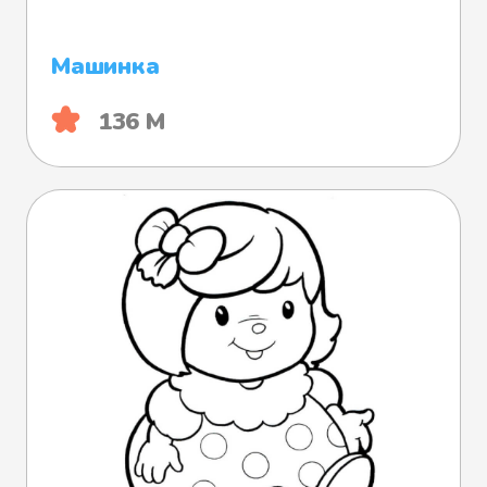
Машинка
136 М