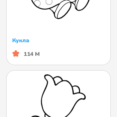
Кукла
114 М