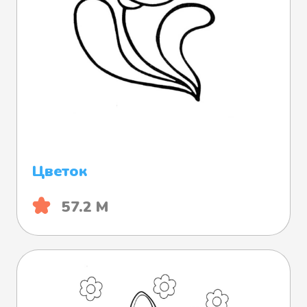
Цветок
57.2 М