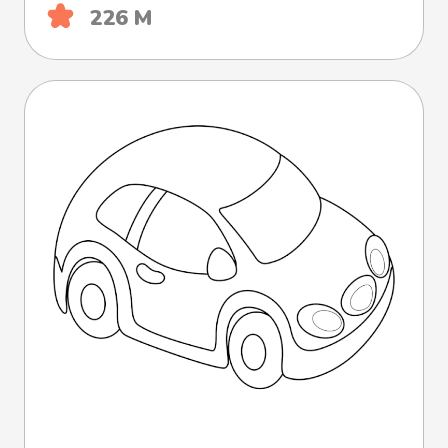
226 М