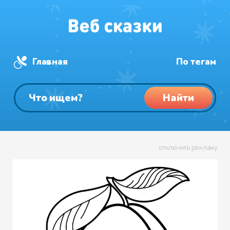
Главная
По тегам
Найти
отключить рекламу