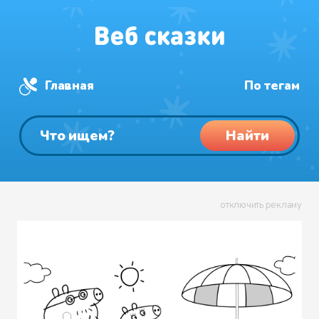
Главная
По тегам
Найти
отключить рекламу