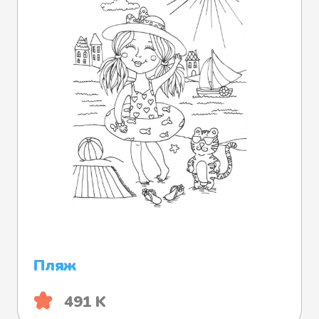
Пляж
491 K