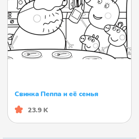
Свинка Пеппа и её семья
23.9 K