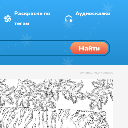
Раскраски по
Аудиосказки
тегам
Найти
отключить рекламу