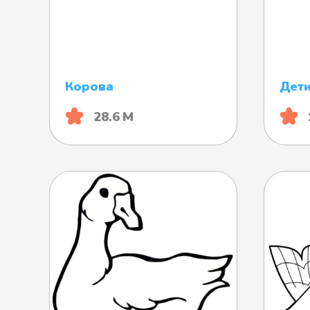
Корова
Дети
28.6 М