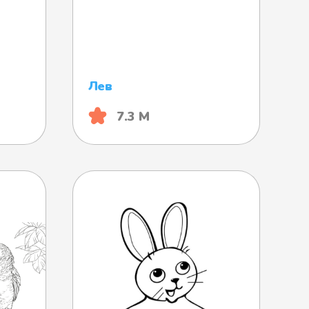
Лев
7.3 М