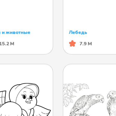
 и животные
Лебедь
15.2 М
7.9 М