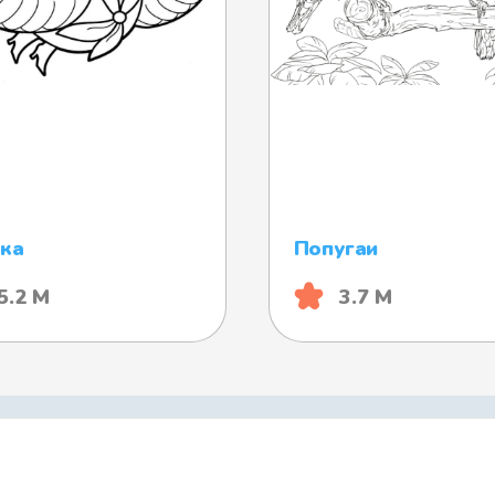
ка
Попугаи
5.2 М
3.7 М