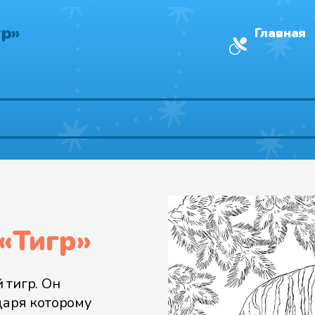
гр»
Главная
«
Тигр
»
 тигр. Он
даря которому