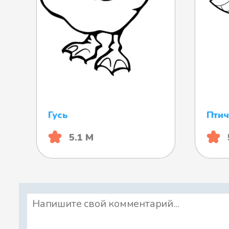
Гусь
Птич
5.1 М