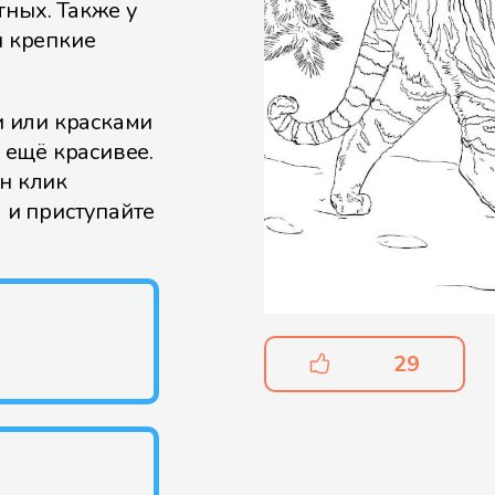
тных. Также у
и крепкие
 или красками
т ещё красивее.
ин клик
м и приступайте
29