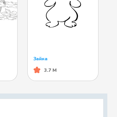
Зайка
3.7 М