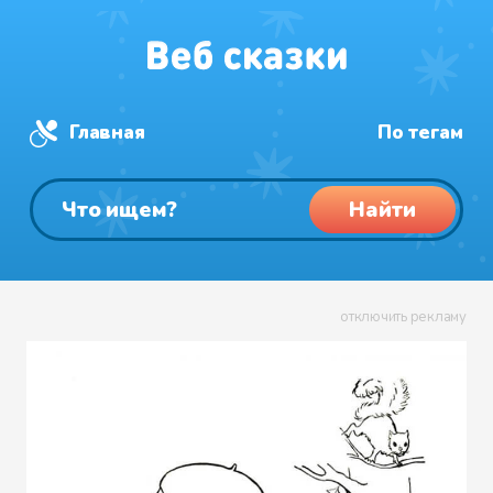
Главная
По тегам
Найти
отключить рекламу