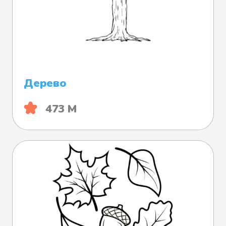
Дерево
473 М