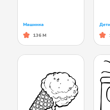
Машинка
Дети
136 М