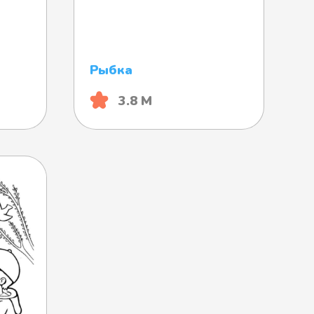
Рыбка
3.8 М