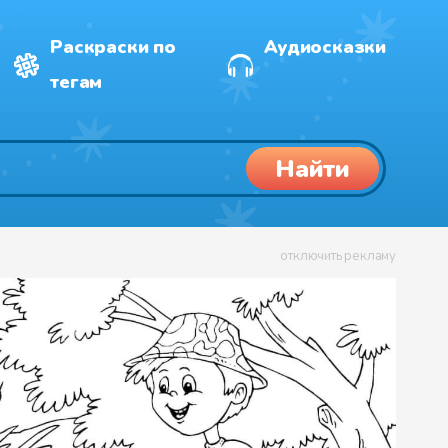
Раскраски по
Аудиосказки
тегам
Найти
отключить рекламу