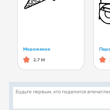
Мороженое
Пар
2.7 М