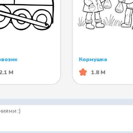
овозик
Кормушка
2.1 М
1.8 М