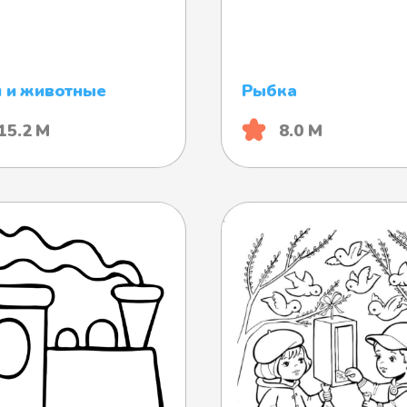
 и животные
Рыбка
15.2 М
8.0 М