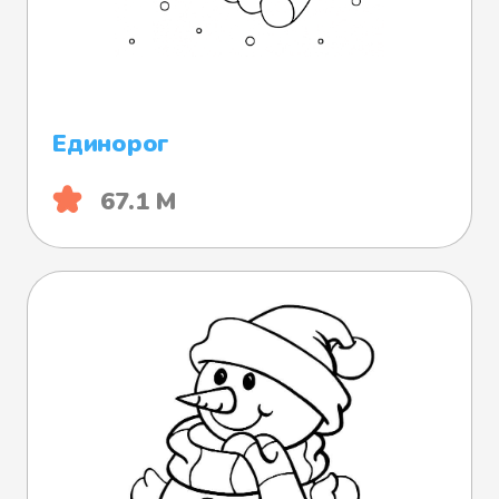
Единорог
67.1 М