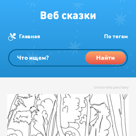
Главная
По тегам
Найти
отключить рекламу