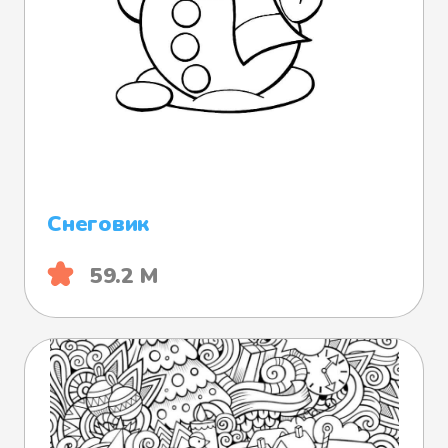
Снеговик
59.2 М