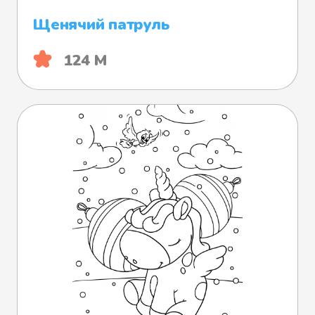
Щенячий патруль
124 М