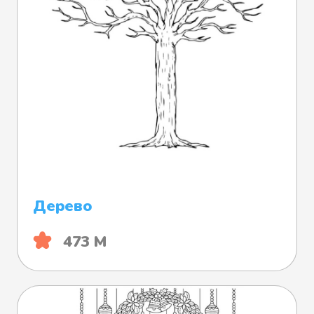
Дерево
473 М