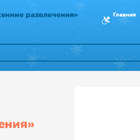
сенние развлечения»
Главная
ения
»