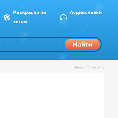
Раскраски по
Аудиосказки
тегам
Найти
отключить рекламу