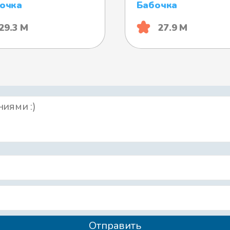
очка
Бабочка
29.3 М
27.9 М