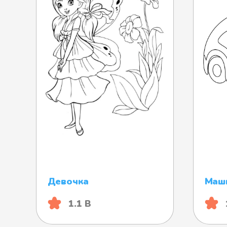
Девочка
Маш
1.1 B