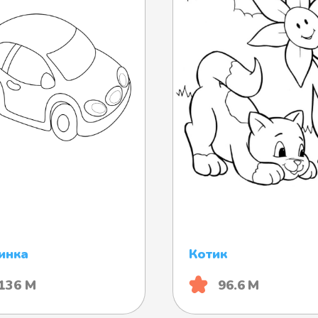
инка
Котик
136 М
96.6 М