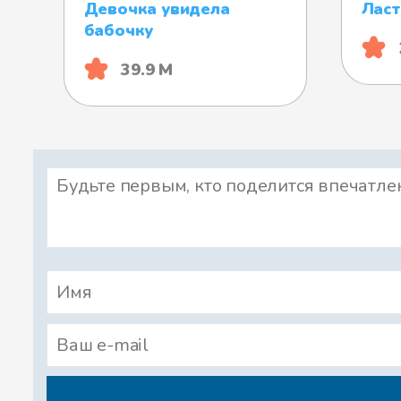
Девочка увидела
Ласт
бабочку
39.9 М