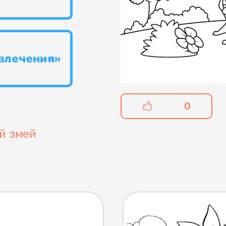
влечения»
0
й змей