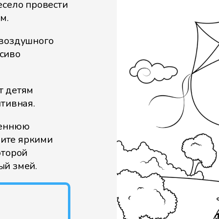
есело провести
м.
 воздушного
асиво
т детям
итивная.
сеннюю
ните яркими
оторой
ый змей.