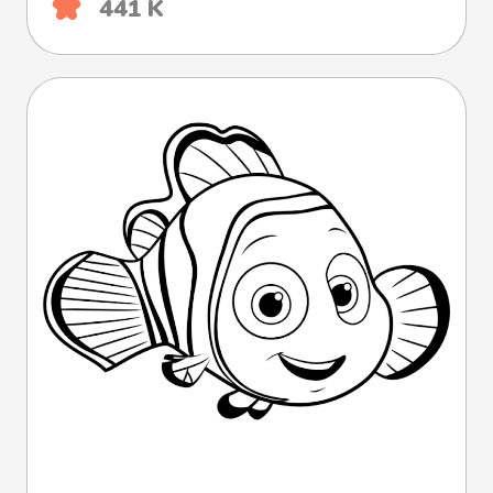
441 K