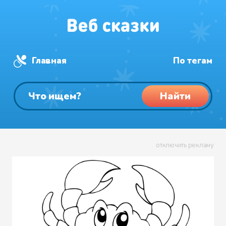
Главная
По тегам
Найти
отключить рекламу