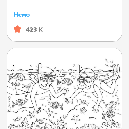
Немо
423 K