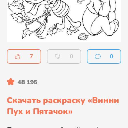
7
0
0
48 195
Скачать раскраску «
Винни
Пух и Пятачок
»