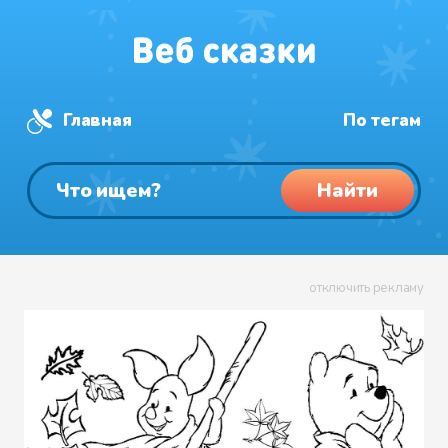
Главная
По тегам
Найти
отключить рекламу