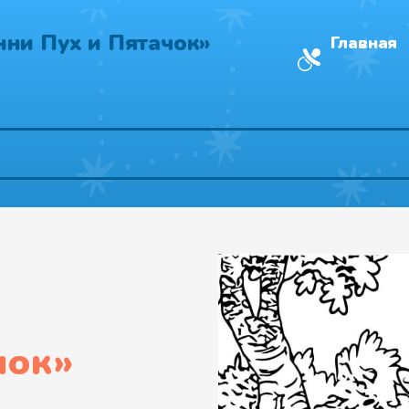
нни Пух и Пятачок»
Главная
чок
»