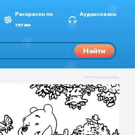
Раскраски по
Аудиосказки
тегам
Найти
отключить рекламу