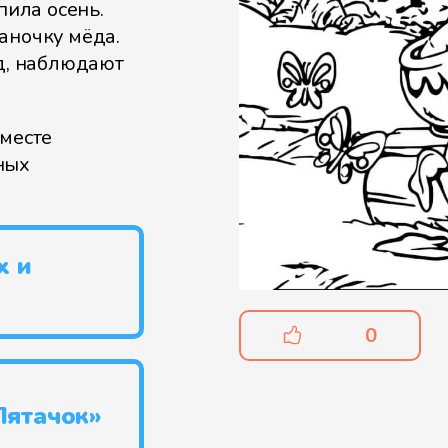
пила осень.
аночку мёда.
ёд, наблюдают
вместе
ных
х и
0
Пятачок»