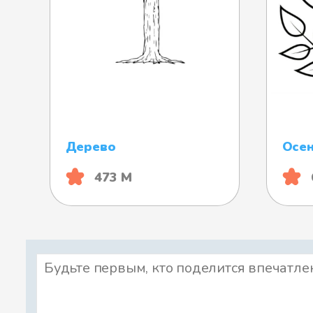
Дерево
Осен
473 М