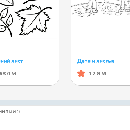
ний лист
Дети и листья
68.0 М
12.8 М