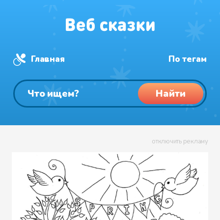
Главная
По тегам
Найти
отключить рекламу