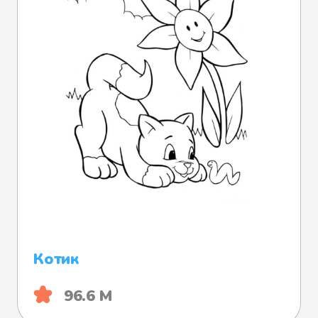
Котик
96.6 М