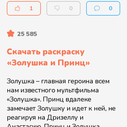
1
0
0
25 585
Скачать раскраску
«
Золушка и Принц
»
Золушка – главная героина всем
нам известного мультфильма
«Золушка». Принц вдалеке
замечает Золушку и идет к ней, не
реагируя на Дризеллу и
Анастасию. Принц и Золушка