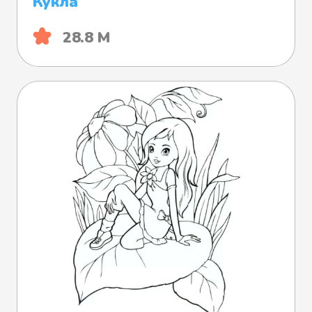
Кукла
28.8 М