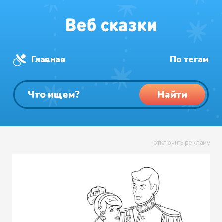
Главная
По тегам
Найти
отключить рекламу