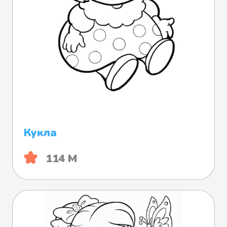
Кукла
114 М