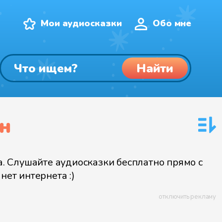
Мои аудиосказки
Обо мне
Найти
йн
. Слушайте аудиосказки бесплатно прямо с
нет интернета :)
отключить рекламу