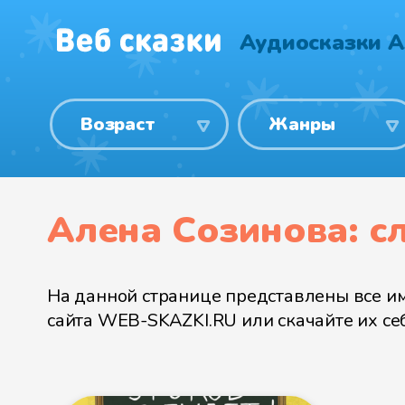
Аудиосказки 
Возраст
Жанры
Алена Созинова: с
На данной странице представлены все им
сайта WEB-SKAZKI.RU или скачайте их себе