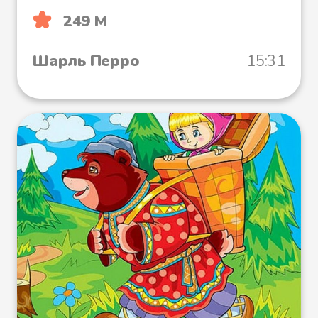
249 М
Шарль Перро
15:31