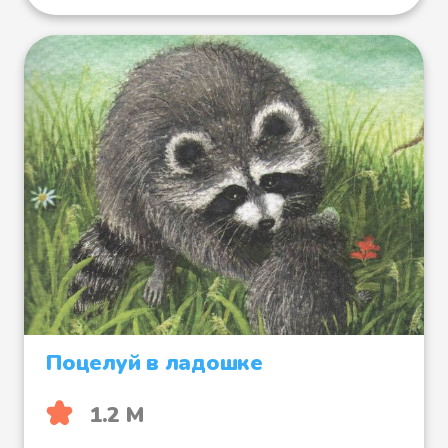
Поцелуй в ладошке
1.2 М