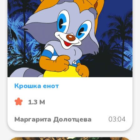
Крошка енот
1.3 М
Маргарита Долотцева
03:04