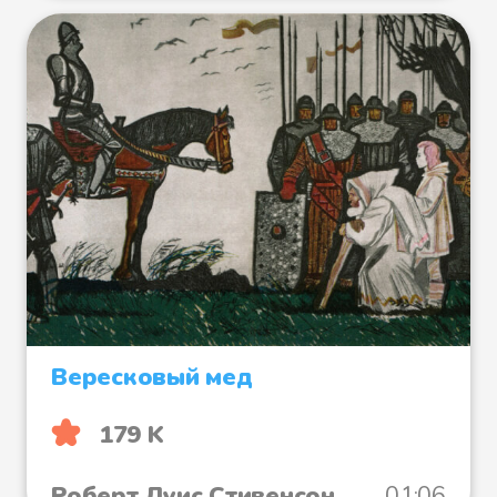
Вересковый мед
179 K
Роберт Луис Стивенсон
01:06