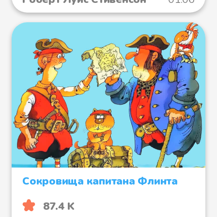
Сокровища капитана Флинта
87.4 K