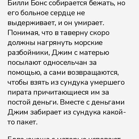
Билли Бонс собирается бежать, но
его больное сердце не
выдерживает, и он умирает.
Файл 30
Понимая, что в таверну скоро
должны нагрянуть морские
разбойники, Джим с матерью
Файл 31
посылают односельчан за
помощью, а сами возвращаются,
чтобы взять из сундука умершего
Файл 32
пирата причитающиеся им за
постой деньги. Вместе с деньгами
Джим забирает из сундука какой-
то пакет.
Файл 33