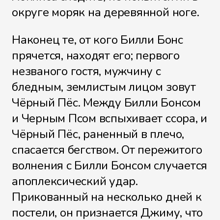
округе моряк на деревянной ноге.
Наконец те, от кого Билли Бонс
Файл 22
прячется, находят его; первого
незваного гостя, мужчину с
бледным, землистым лицом зовут
Чёрный Пёс. Между Билли Бонсом
Файл 23
и Черным Псом вспыхивает ссора, и
Чёрный Пёс, раненный в плечо,
спасается бегством. От пережитого
Файл 24
волнения с Билли Бонсом случается
апоплексический удар.
Прикованный на несколько дней к
постели, он признается Джиму, что
Файл 25