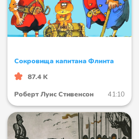
Сокровища капитана Флинта
87.4 K
Роберт Луис Стивенсон
41:10