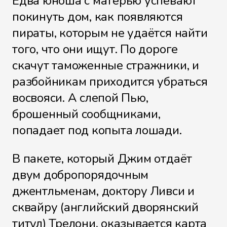
Едва юноша с матерью успевают
покинуть дом, как появляются
Файл 34
пираты, которым не удаётся найти
того, что они ищут. По дороге
скачут таможенные стражники, и
разбойникам приходится убраться
Файл 35
восвояси. А слепой Пью,
брошенный сообщниками,
попадает под копыта лошади.
Файл 36
В пакете, который Джим отдаёт
двум добропорядочным
джентльменам, доктору Ливси и
Файл 37
сквайру (английский дворянский
титул) Трелони, оказывается карта