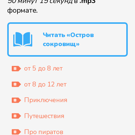
50 минут 15 секунд
в
.mp3
формате.
Файл 9
Читать «Остров
сокровищ»
Файл 10
от 5 до 8 лет
Файл 11
от 8 до 12 лет
Приключения
Файл 12
Путешествия
Про пиратов