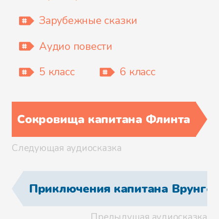
Файл 13
Зарубежные сказки
Аудио повести
Файл 14
5 класс
6 класс
Сокровища капитана Флинта
Файл 15
Следующая аудиосказка
Файл 16
Приключения капитана Врунге
Предыдущая аудиосказка