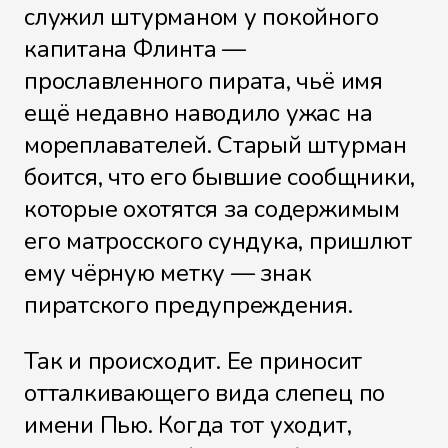
служил штурманом у покойного
капитана Флинта —
прославленного пирата, чьё имя
Файл 26
ещё недавно наводило ужас на
мореплавателей. Старый штурман
боится, что его бывшие сообщники,
Файл 27
которые охотятся за содержимым
его матросского сундука, пришлют
ему чёрную метку — знак
пиратского предупреждения.
Файл 28
Так и происходит. Ее приносит
отталкивающего вида слепец по
Файл 29
имени Пью. Когда тот уходит,