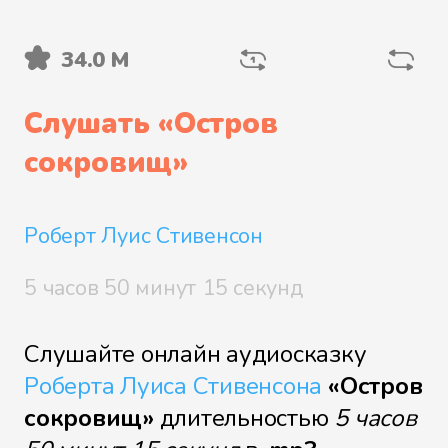
34.0 М
Файл 5
Слушать «
Остров
сокровищ
»
Файл 6
Роберт Луис Стивенсон
Файл 7
5 часов 50 минут 15 секунд
Слушайте онлайн аудиосказку
Роберта Луиса Стивенсона
«Остров
Файл 8
сокровищ»
длительностью
5 часов