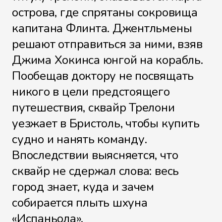
острова, где спрятаны сокровища
Файл 38
капитана Флинта. Джентльмены
решают отправиться за ними, взяв
Джима Хокинса юнгой на корабль.
Пообещав доктору не посвящать
Файл 39
никого в цели предстоящего
путешествия, сквайр Трелони
уезжает в Бристоль, чтобы купить
Файл 40
судно и нанять команду.
Впоследствии выясняется, что
сквайр не сдержал слова: весь
город знает, куда и зачем
собирается плыть шхуна
«Испаньола».