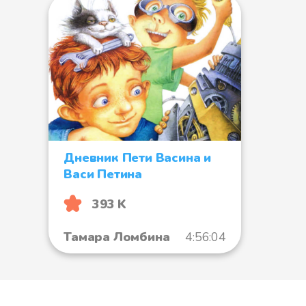
Дневник Пети Васина и
Васи Петина
393 K
Тамара Ломбина
4:56:04