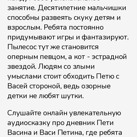
занятие. Десятилетние мальчишки
Файл 9
способны развеять скуку детям и
взрослым. Ребята постоянно
придумывают игры и фантазируют.
Файл 10
Пылесос тут же становится
оперным певцом, а кот - эстрадной
звездой. Людям со злыми
умыслами стоит обходить Петю с
Файл 11
Васей стороной, ведь озорные
детки не любят шутки.
Файл 12
Слушайте онлайн увлекательную
аудиосказку про дневник Пети
Васина и Васи Петина, где ребята