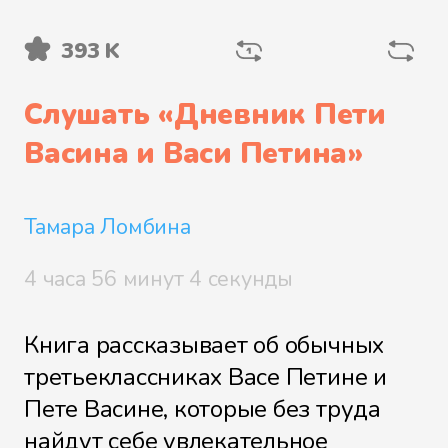
393 K
Файл 5
Слушать «
Дневник Пети
Васина и Васи Петина
»
Файл 6
Тамара Ломбина
Файл 7
4 часа 56 минут 4 секунды
Книга рассказывает об обычных
третьеклассниках Васе Петине и
Файл 8
Пете Васине, которые без труда
найдут себе увлекательное