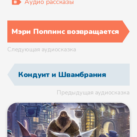
Аудио рассказы
Мэри Поппинс возвращается
Следующая аудиосказка
Кондуит и Швамбрания
Предыдущая аудиосказка