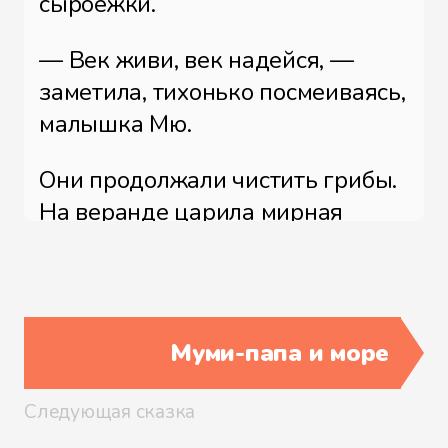
сыроежки.
— Век живи, век надейся, —
заметила, тихонько посмеиваясь,
малышка Мю.
Они продолжали чистить грибы.
На веранде царила мирная
тишина. Внезапно кто-то
негромко постучал в окошко, и
на веранде, стряхивая с плаща
капли воды, неожиданно
Муми-папа и море
появилась Туу-тикки[1].
Придерживая дверь, она
Следующая сказка
позвала кого-то из дождевой