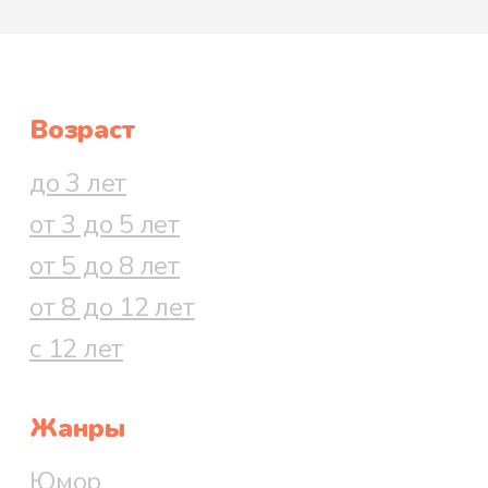
теткой? — удивленно глядя на
Туу-тикки, спросила Мю, — Ты
хоть поколотила ее как следует?
Возраст
— Не имеет смысла колотить тех,
кто иронизирует, — ответила
до 3 лет
Туу-тикки. — Я взяла Нинни к
от 3 до 5 лет
себе домой, а теперь привела
от 5 до 8 лет
сюда, чтобы вы помогли ей и она
от 8 до 12 лет
перестала бы быть невидимкой.
с 12 лет
Все ненадолго замолчали.
Жанры
Только дождь барабанил по
крыше веранды. Не отрывая
Юмор