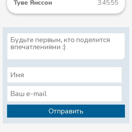
Туве Янссон
3:45:55
Туу-тикки. — А эта тетка именно
так и говорила. Она
иронизировала с утра до вечера,
а кончилось тем, что малютка
начала бледнеть, бледнеть и
стала невидимкой. В прошлую
пятницу ее уже вообще не было
видно. Тетка отдала ее мне.
Заявила, что она фактически не
в состоянии заботиться о
родственниках, которых даже
увидеть не может.
— А что ты сделала с этой