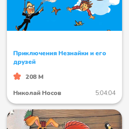
– До встречи, не робей тут без
меня, – сказала Дана и начала
плести себе мягкий
шелковистый кокон.
Приключения Незнайки и его
друзей
Жужик терпеливо ждал свою
208 М
подружку, следил за тем, чтобы
сильный ветер не сбросил кокон
Николай Носов
5:04:04
с ветки, чтобы вороны не
растоптали его. А когда прошел
месяц и Дана уже скоро должна
была выбраться из кокона, на