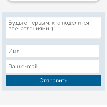
нибудь на помощь, – сказал
Жужик и полетел к жуку-
бомбардиру.
– Жук-бомбардир, ты очень
сильный. Помоги гусенице Дане
выбраться из кокона.
– Я бы помог, но у самого много
дел, – сказал жук, а сам пошел
спать.
Тогда Жужик полетел к пчеле.
– У тебя крепкое и острое жало.