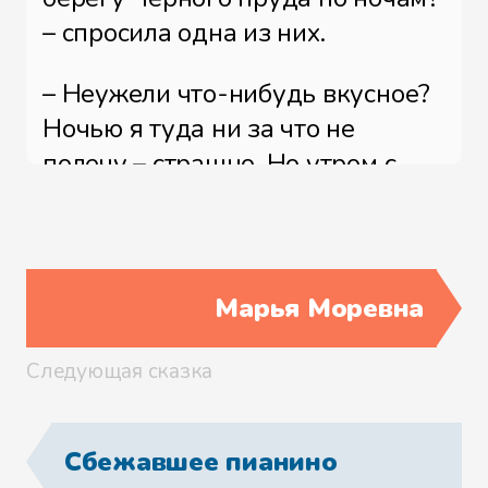
– спросила одна из них.
– Неужели что-нибудь вкусное?
Ночью я туда ни за что не
полечу – страшно. Но утром с
удовольствием бы
полакомилась. У меня по утрам
всегда хороший аппетит, –
ответила другая.
Марья Моревна
– Не поверите, там вырастает
Следующая сказка
волшебная трава Светлынь. Тот,
кто ее съест, начнет светиться в
Сбежавшее пианино
темноте.