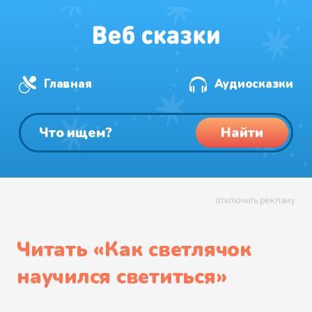
Главная
Аудиосказки
Найти
отключить рекламу
Читать «
Как светлячок
научился светиться
»