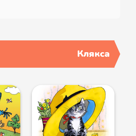
дили удочки, накопали червей.
Клякса
жин сварим кашу. Кашу можно
лись, потом разлеглись на
ь. Только рыба плохо клевала:
К вечеру вернулись домой.
побыстрей. Есть очень хочется.