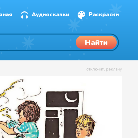
вная
Аудиосказки
Раскраски
Найти
отключить рекламу