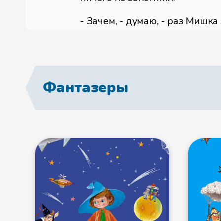
- Зачем, - думаю, - раз Мишка 
Потом мама уехала, а мы с Ми
- Постой, - говорю я. - А обед
Фантазеры
- Чего там варить! - говорит 
без хлеба есть.
Нарезали мы хлеба, намазали 
песке. Греемся на солнышке и
поймали всего с десяток песк
Голодные!
- Ну, Мишка, - говорю, - ты сп