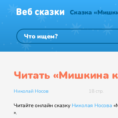
Сказка «Мишки
Читать «
Мишкина 
Николай Носов
18 стр.
Читайте онлайн сказку
Николая Носова
«
».