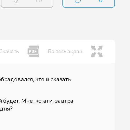
10
0
Скачать
Во весь экран
обрадовался, что и сказать
 будет. Мне, кстати, завтра
 дня?