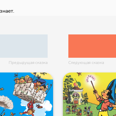
знает.
шкой решили пойти на реку рыбу ловить. Нала
 кто будет варить, если мы на реку уйдём?
Мишка. - Одна возня! Съедим весь хлеб, а на у
Предыдущая сказка
Следующая сказка
его вареньем и пошли на реку. Сначала выкупа
 хлеб с вареньем жуём. Потом стали рыбу ловит
ариков. Целый день мы на реке проболтались. 
ециалист. Что варить будем? Только такое, чтоб 