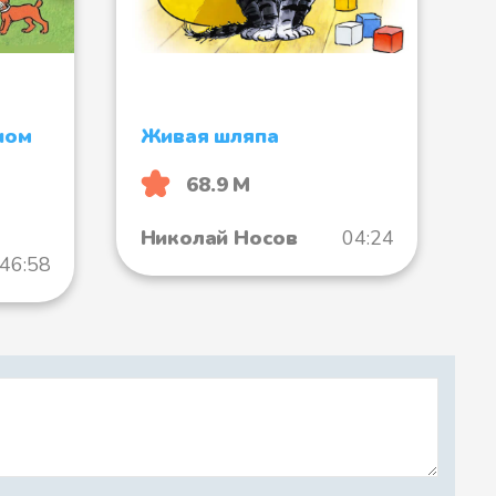
ном
Живая шляпа
68.9 М
Николай Носов
04:24
:46:58
удь спокоен.
варит, а сидит да на кастрюлю