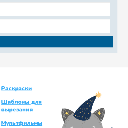
г смотрю: крышка на кастрюле
, а она будто пухнет в
Раскраски
готова уже?
Шаблоны для
вырезания
Мультфильмы