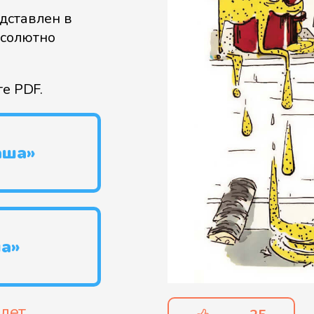
дставлен в
бсолютно
те PDF.
аша»
а»
 лет