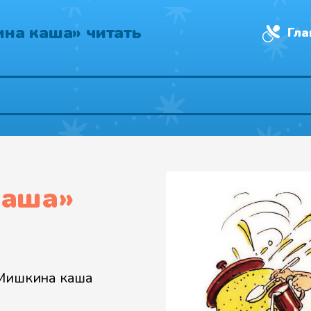
на каша» читать
Гла
каша
»
Мишкина каша