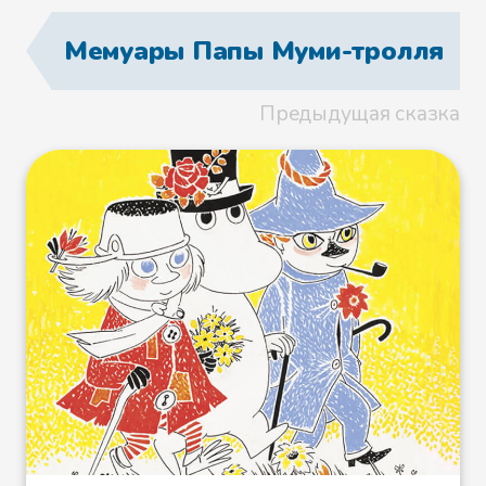
Рядом на ступеньках, поджав
Мемуары Папы Муми-тролля
колени к груди, сидела Мюмла и
наблюдала, как Муми-мама
Предыдущая сказка
укрепляет штаги булавочками с
головками из цветного стекла, а
макушки мачт украшает
красными флажками.
- Кому достанется этот
кораблик? - замирающим
голосом спросила Мюмла.
- Муми-троллю, - ответила
Муми-мама и стала искать в