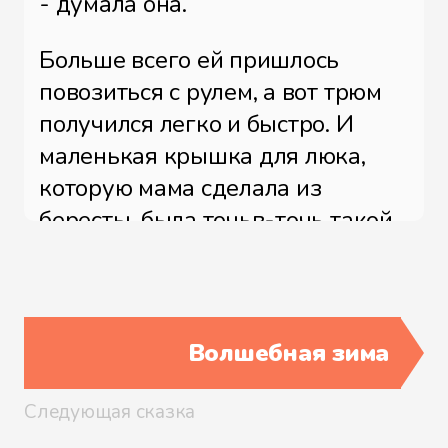
- думала она.
Больше всего ей пришлось
повозиться с рулем, а вот трюм
получился легко и быстро. И
маленькая крышка для люка,
которую мама сделала из
бересты, была точьв-точь такой,
как нужно. Крышка плотно
закрыла отверстие, а ее тонкие
края оказались вровень с
палубой. "Теперь и шторм не
Волшебная зима
страшен", - подумала про себя
мама и с облегчением вздохнула.
Следующая сказка