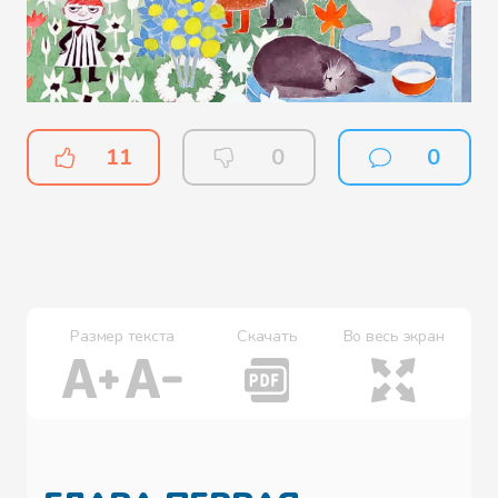
11
0
0
Размер текста
Скачать
Во весь экран