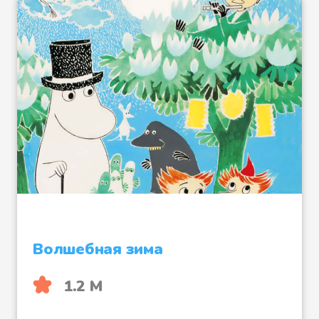
- Можно я порежу нитки? -
запищала Мю из шкатулки.
- Сделай милость, - ответила
Муми-мама.
Она сидела и любовалась
парусником, раздумывая, не
забыла ли она сделать еще
какую-нибудь деталь. Внезапно
прямо на палубу кораблика,
Волшебная зима
который мама держала в лапах,
стал медленно опускаться
1.2 М
большой клок черной сажи.