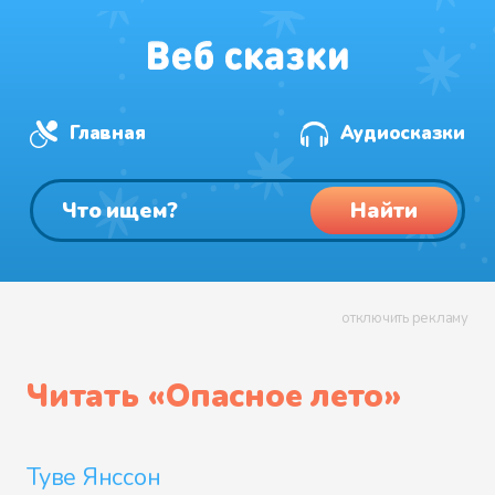
Главная
Аудиосказки
Найти
отключить рекламу
Читать «
Опасное лето
»
Туве Янссон