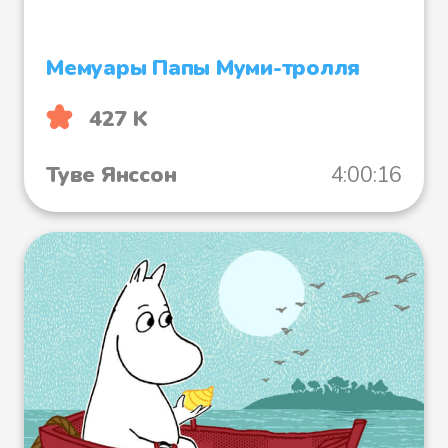
шкатулке подходящую цепочку
для якоря.
Мемуары Папы Муми-тролля
427 K
- Не толкайся! - раздался
Туве Янссон
4:00:16
тонюсенький голосок из
шкатулки.
- Душка! - сказала Муми-мама
Мюмле. - Твоя сестричка снова в
моей шкатулке. Там полно
иголок, смотри, чтобы она не
укололась.