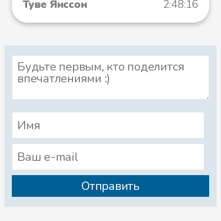
Туве Янссон
2:48:16
- Фу-фу! - воскликнула, сдувая
сажу, Муми-мама.
Но в воздухе кружилось столько
хлопьев сажи, что скоро Муми-
мама запачкала себе мордочку.
- Просто беда с этой
огнедышащей горой! -
вздохнула она и поднялась на
ноги.
- Огнедышащей горой? -
удивилась малышка Мю и