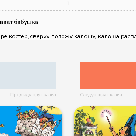
ивает бабушка.
дворе костер, сверху положу калошу, калоша расп
ала руками бабушка. - Ты тут и дом весь спали
 еще за игрушки с огнем! И слушать ничего не же
ку, которую нашел в сарае, привязал к ней вер
ит по двору, веревку за ручку держит, а калош
Предыдущая сказка
Следующая сказка
е, увидел, что я червей копаю, и говорит:
авно ничего не поймаешь.