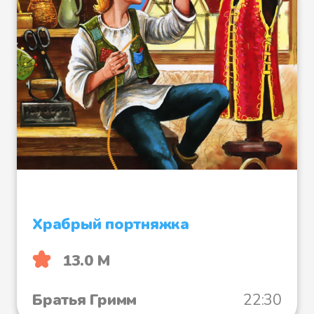
наверх, но только стал он
подыматься к краю колодца, а
ведьма протянула руку вниз и
хотела было отнять у него синюю
свечку.
- Нет, - сказал солдат, заметив
ее злой умысел, - свечку я отдам
тебе только тогда, когда стану
обеими ногами на землю.
Храбрый портняжка
Пришла ведьма в ярость,
13.0 М
сбросила его снова в колодец, а
сама ушла.
Братья Гримм
22:30