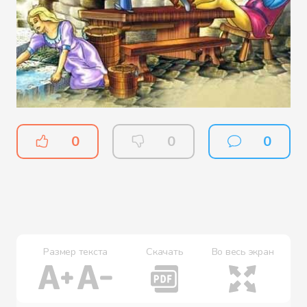
0
0
0
Размер текста
Скачать
Во весь экран