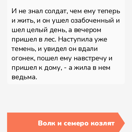
И не знал солдат, чем ему теперь
и жить, и он ушел озабоченный и
шел целый день, а вечером
пришел в лес. Наступила уже
темень, и увидел он вдали
огонек, пошел ему навстречу и
пришел к дому, - а жила в нем
ведьма.
- Пусти меня переночевать и дай
мне чего-нибудь поесть и
попить, - сказал он ей, - а то
пропадать мне придется.
Волк и семеро козлят