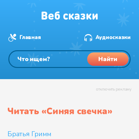
Главная
Аудиосказки
Найти
отключить рекламу
Читать «
Синяя свечка
»
Братья Гримм