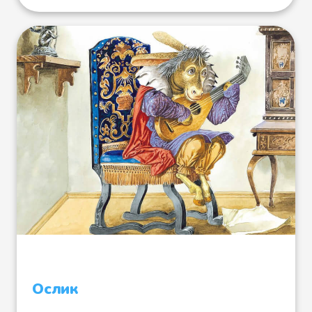
Упал бедный солдат на мягкое
дно колодца, не причинив себе
никакого вреда, а синяя свечка
продолжала гореть, но что ему
было в том толку? Видит, не уйти
ему теперь от смерти. Сидит он в
колодце грустный, и сунул он
случайно руку в карман и нашел
там свою трубку, а набита она
была до половины табаком. "Это
будет последней моей
радостью," - подумал он, достал
ее, зажег от синей свечки и
Ослик
начал курить. Разошелся дымок