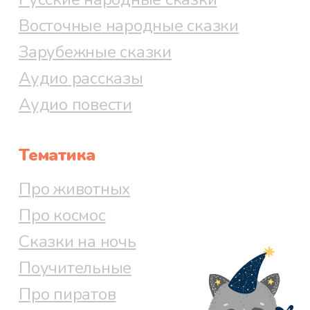
Восточные народные сказки
- Сейчас пока ничего, - ответил
солдат. - Можешь себе идти
Зарубежные сказки
домой, но чуть что - тотчас явись,
Аудио рассказы
когда я тебя позову.
Аудио повести
- Звать меня не надо, - сказал
Тематика
человечек, - только зажги свою
трубку синей свечой, и я тотчас
Про животных
явлюсь перед тобой. - Затем он
Про космос
исчез на его глазах.
Сказки на ночь
Поучительные
Про пиратов
Воротился солдат в город,