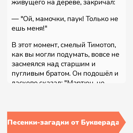
живущего на дереве, закричал:
— "Ой, мамочки, паук! Только не
ешь меня!"
В этот момент, смелый Тимотоп,
как вы могли подумать, вовсе не
засмеялся над старшим и
пугливым братом. Он подошёл и
ласково сказал: "Мартюн, не
бойся, паучок просто бежал к
своей маме, а теперь и нам
нужно добежать. Гроза пугает, я
согласен, но нам нужно взять все
Песенки-загадки от Букверада
свои силы в кулачки и рвануть