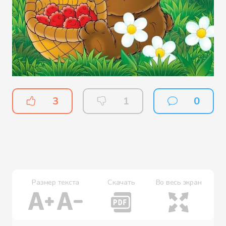
3
1
0
Размер текста
Скачать
Во весь экран