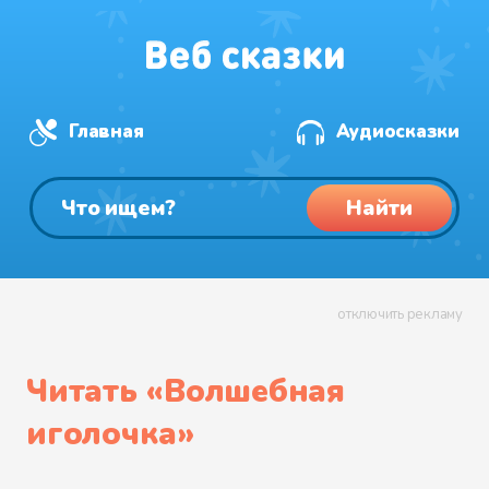
Главная
Аудиосказки
Найти
отключить рекламу
Читать «
Волшебная
иголочка
»