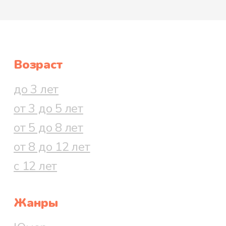
окошко.
Возраст
Сторожит избушку большая
сова,
до 3 лет
от 3 до 5 лет
Из трубы торчит Совиная голова,
от 5 до 8 лет
Ночью Баба-Яга твоей иголкой
от 8 до 12 лет
шьёт,
с 12 лет
Вышивает себе ковёр-самолёт.
Жанры
Горе, горе тому, кто туда пойдёт!