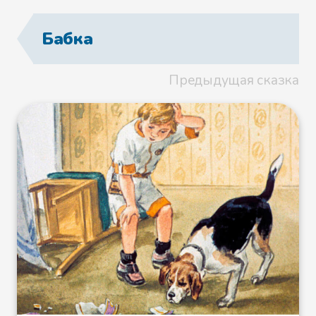
Увидела её слезы высокая
старая Сосна — бросила ей свою
Бабка
иголку:
Предыдущая сказка
— Возьми, Машенька, может, она
тебе пригодится!
Взяла Машенька, поклонилась
Сосне низко и пошла по лесу.
Идёт, слезы утирает, а сама
думает: «Не такая эта иголочка,
моя лучше была».