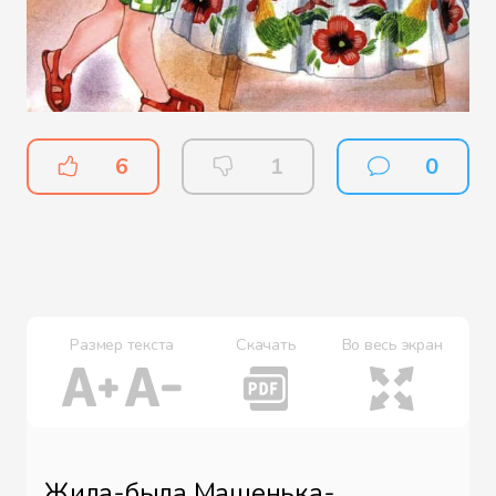
6
1
0
Размер текста
Скачать
Во весь экран
Жила-была Машенька-