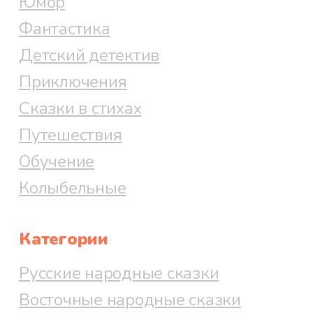
Юмор
Страшно Машеньке к Бабе-Яге
Фантастика
идти, да жалко ей свою иголочку.
Детский детектив
Вот выбрала она в небе тёмную
Приключения
тучку,
Сказки в стихах
Путешествия
Повела её тучка
Обучение
Колыбельные
По крапиве да по колючкам
Категории
До самого старого колодца,
Русские народные сказки
Восточные народные сказки
До зелёного мутного болотца,