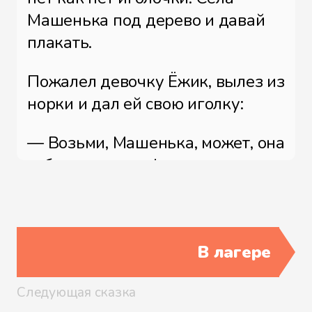
Машенька под дерево и давай
плакать.
Пожалел девочку Ёжик, вылез из
норки и дал ей свою иголку:
— Возьми, Машенька, может, она
тебе пригодится!
Поблагодарила его Маша, взяла
иголочку, а сама подумала: «Не
такая моя была».
В лагере
И снова давай плакать.
Следующая сказка