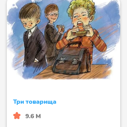
Там и птицы гнёзд не вьют,
Одни жабы да змеи живут,
Да стоит избушка на курьих
ножках,
Сама Баба-Яга сидит у окошка,
Вышивает себе ковёр-самолёт,
Три товарища
Горе тому, кто туда пойдёт.
9.6 М
Не ходи, Машенька, забудь свою