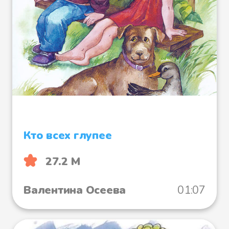
костяная нога живёт.
Рассказал ей всё Шелкопряд:
— Идти туда надо не за солнцем,
а за тучкой,
Кто всех глупее
По крапивке да по колючкам,
27.2 М
По овражкам да по болотцу
Валентина Осеева
01:07
До самого старого колодца.