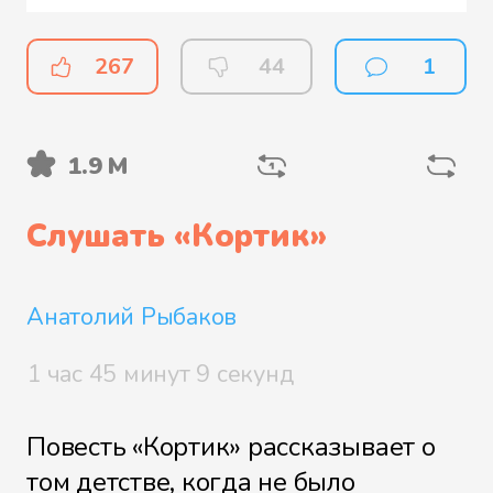
267
44
1
1.9 М
Слушать «
Кортик
»
Анатолий Рыбаков
1 час 45 минут 9 секунд
Повесть «Кортик» рассказывает о
том детстве, когда не было