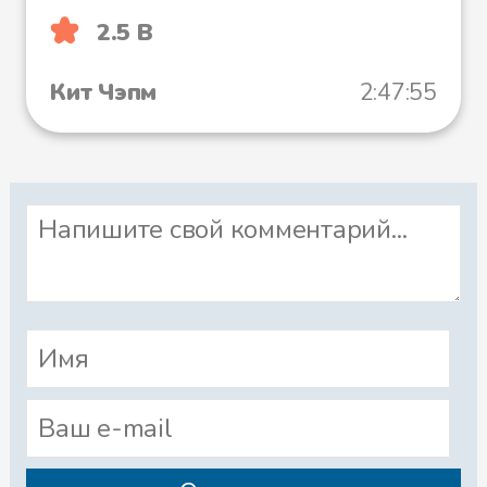
2.5 B
Кит Чэпм
2:47:55