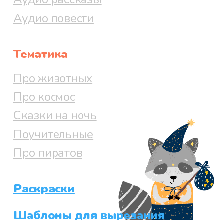
Аудио повести
Тематика
Про животных
Про космос
Сказки на ночь
Поучительные
Про пиратов
Раскраски
Шаблоны для вырезания