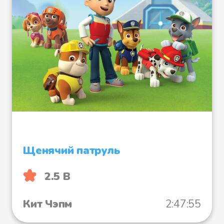
Щенячий патруль
2.5 B
Кит Чэпм
2:47:55