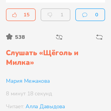
15
1
0
538
Слушать «
Щёголь и
Милка
»
Мария Межакова
8 минут 18 секунд
Читает:
Алла Давыдова