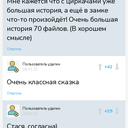
Мне кажется что с циркачами уже
большая история, а ещё в замке
Файл 42
что-то произойдёт! Очень большая
история 70 файлов. (В хорошем
смысле)
Файл 43
Ответить
Пользователь удален
+42
06.01.22
Файл 44
Очень классная сказка
Ответить
Пользователь удален
Файл 45
+39
26.02.22
Стася, согласна)