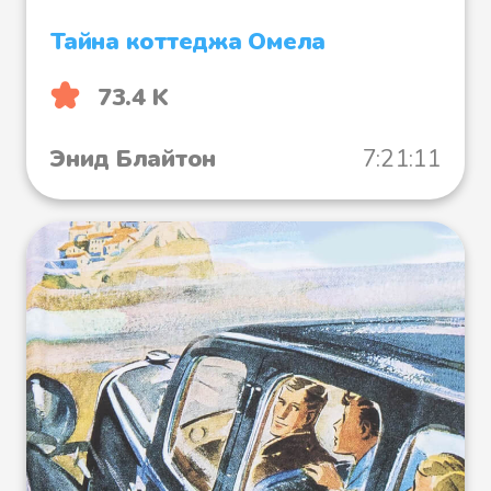
Файл 29
Тайна коттеджа Омела
73.4 K
Файл 30
Энид Блайтон
7:21:11
Файл 31
Файл 32
Файл 33