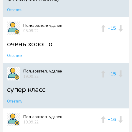
Ответить
Файл 46
Пользователь удален
+15
05.09.22
очень хорошо
Файл 47
Ответить
Пользователь удален
+15
Файл 48
19.09.22
супер класс
Ответить
Файл 49
Пользователь удален
+16
19.09.22