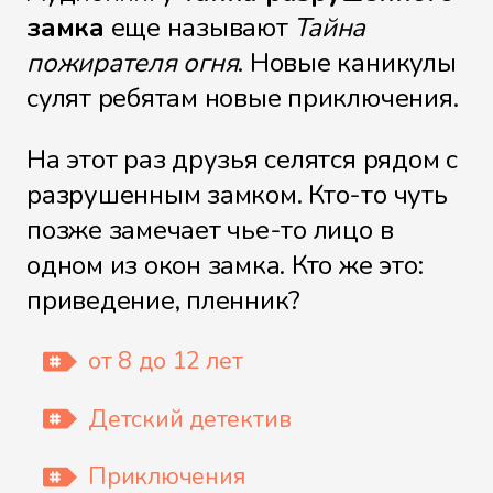
замка
еще называют
Тайна
пожирателя огня
. Новые каникулы
Файл 9
сулят ребятам новые приключения.
На этот раз друзья селятся рядом с
разрушенным замком. Кто-то чуть
Файл 10
позже замечает чье-то лицо в
одном из окон замка. Кто же это:
приведение, пленник?
Файл 11
от 8 до 12 лет
Детский детектив
Файл 12
Приключения