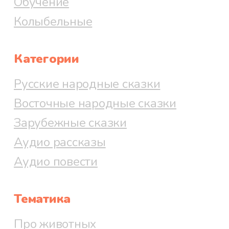
Обучение
Колыбельные
Файл 67
Категории
Русские народные сказки
Файл 68
Восточные народные сказки
Зарубежные сказки
Аудио рассказы
Файл 69
Аудио повести
Тематика
Файл 70
Про животных