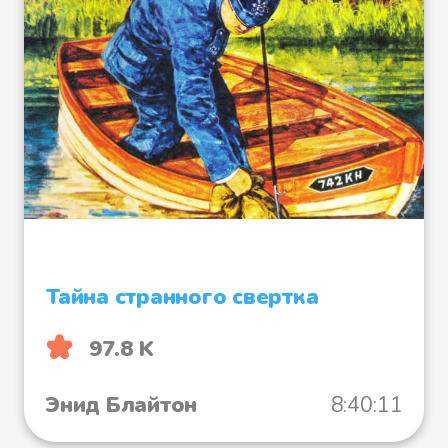
Файл 17
Файл 18
Файл 19
Тайна странного свертка
97.8 K
Файл 20
Энид Блайтон
8:40:11