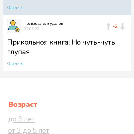
Ответить
Пользователь удален
-2
02.03.26
Файл 59
Прикольноя книга! Но чуть-чуть
глупая
Файл 60
Ответить
Файл 61
Возраст
до 3 лет
Файл 62
от 3 до 5 лет