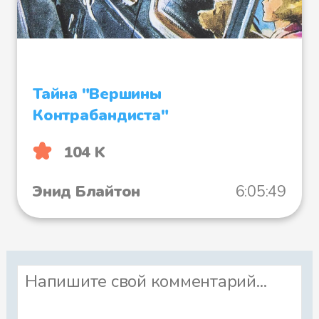
Файл 34
Тайна "Вершины
Контрабандиста"
Файл 35
104 K
Энид Блайтон
6:05:49
Файл 36
Файл 37