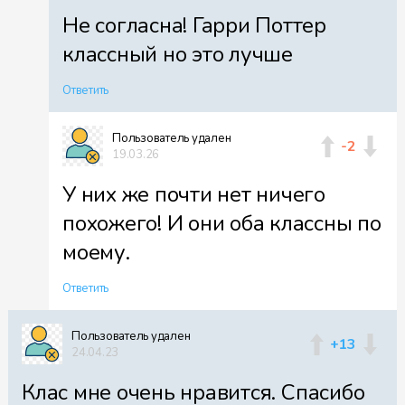
Файл 54
Не согласна! Гарри Поттер
классный но это лучше
Ответить
Файл 55
Пользователь удален
-2
19.03.26
У них же почти нет ничего
Файл 56
похожего! И они оба классны по
моему.
Ответить
Файл 57
Пользователь удален
+13
24.04.23
Клас мне очень нравится. Спасибо
Файл 58