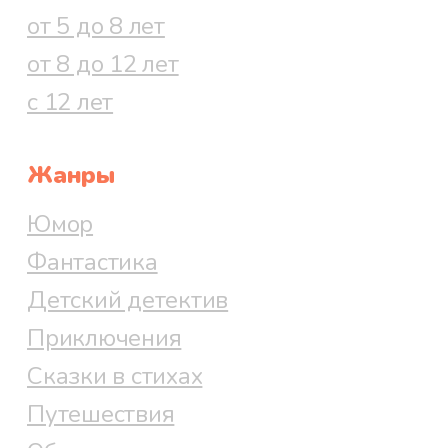
от 5 до 8 лет
от 8 до 12 лет
Файл 63
с 12 лет
Жанры
Файл 64
Юмор
Фантастика
Детский детектив
Файл 65
Приключения
Сказки в стихах
Путешествия
Файл 66