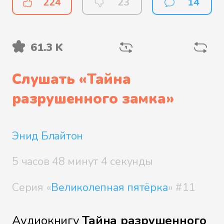
224
23
14
61.3 K
Файл 5
Слушать «
Тайна
разрушенного замка
»
Файл 6
Энид Блайтон
Файл 7
5 часов 48 минут 4 секунды
Серия «
Великолепная пятёрка
» #11
Файл 8
Аудиокнигу
Тайна разрушенного