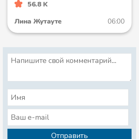
56.8 K
Лина Жутауте
06:00