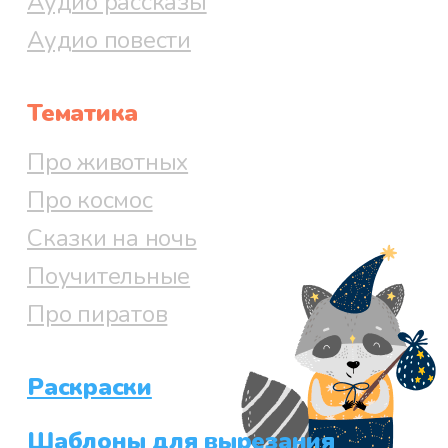
Аудио рассказы
Аудио повести
Тематика
Про животных
Про космос
Сказки на ночь
Поучительные
Про пиратов
Раскраски
Шаблоны для вырезания