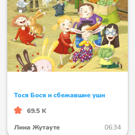
Тося Бося и сбежавшие уши
69.5 K
Лина Жутауте
06:34