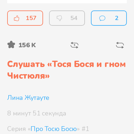
157
54
2
156 K
Слушать «
Тося Бося и гном
Чистюля
»
Лина Жутауте
8 минут 51 секунда
Серия «
Про Тосю Босю
» #1