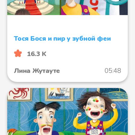
Тося Бося и пир у зубной феи
16.3 K
Лина Жутауте
05:48