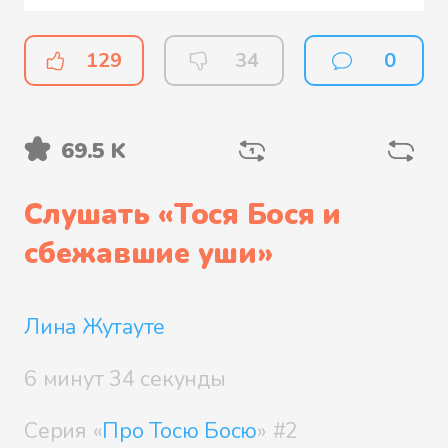
129
34
0
69.5 K
Слушать «
Тося Бося и
сбежавшие уши
»
Лина Жутауте
6 минут 34 секунды
Серия «
Про Тосю Босю
» #2