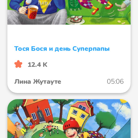
Тося Бося и день Суперпапы
12.4 K
Лина Жутауте
05:06