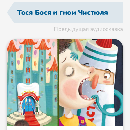
Тося Бося и гном Чистюля
Предыдущая аудиосказка