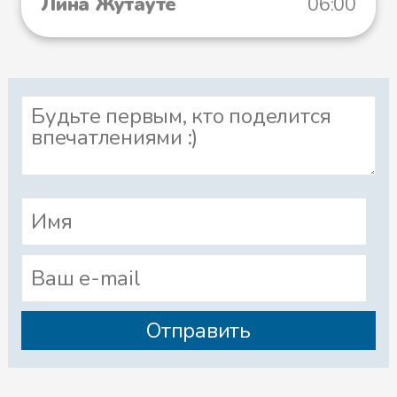
Лина Жутауте
06:00