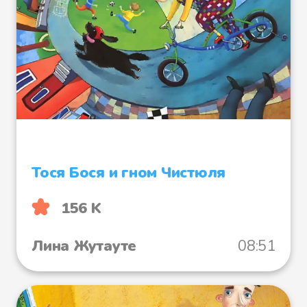
Тося Бося и гном Чистюля
156 K
Лина Жутауте
08:51