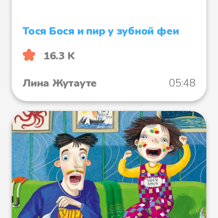
Тося Бося и пир у зубной феи
16.3 K
Лина Жутауте
05:48