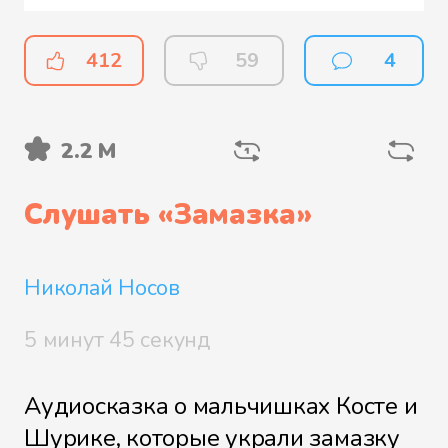
412
59
4
2.2 М
Слушать «
Замазка
»
Николай Носов
5 минут 45 секунд
Аудиосказка о мальчишках Косте и
Шурике, которые украли замазку