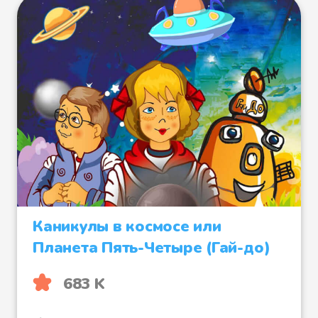
Каникулы в космосе или
Планета Пять-Четыре (Гай-до)
683 K