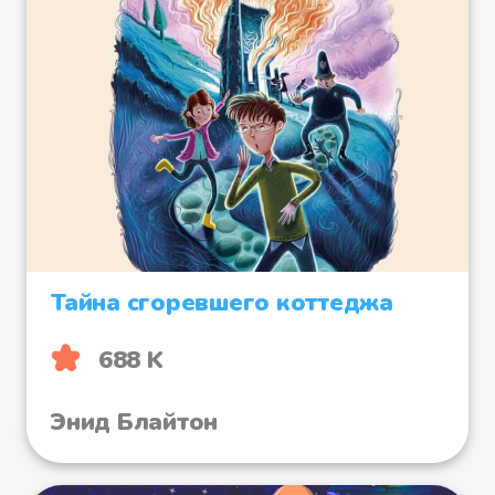
Тайна сгоревшего коттеджа
688 K
Энид Блайтон