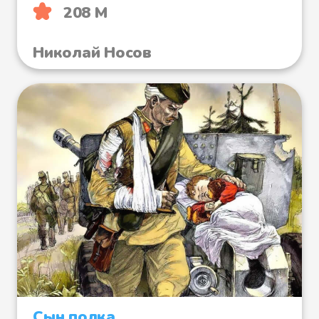
208 М
Николай Носов
Сын полка