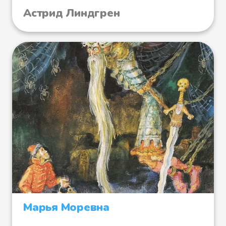
Астрид Линдгрен
Марья Моревна