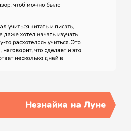
изор, чтоб можно было
л учиться читать и писать,
е даже хотел начать изучать
-то расхотелось учиться. Это
 наговорит, что сделает и это
отает несколько дней в
казать, он просто сбился с
нями над книжками, но читал
и. Начитавшись сказок, он
Незнайка на Луне
рёзы. Он подружил с малышкой
равшись куда-нибудь в
 шапках-невидимках, коврах-
, волшебных палочках, о