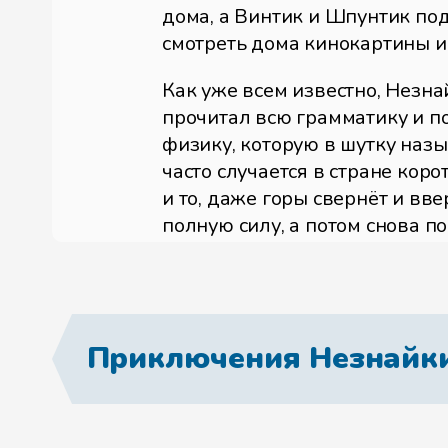
дома, а Винтик и Шпунтик по
смотреть дома кинокартины и
Как уже всем известно, Незна
прочитал всю грамматику и по
физику, которую в шутку назы
часто случается в стране коро
и то, даже горы свернёт и вв
полную силу, а потом снова 
Никто, конечно, не говорит, ч
правильного пути. Научившис
вовсе не то, что было нужней,
Приключения Незнайки
совсем перестал заниматься д
Кнопочкой, которая прославил
укромное место. Незнайка и К
самолётах, сапогах-скороход