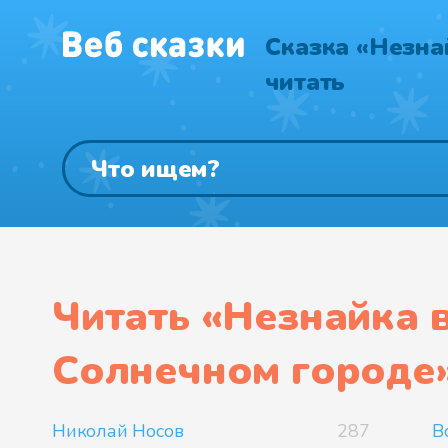
Сказка «Незна
читать
Читать «
Незнайка 
Солнечном городе
Николай Носов
287
В