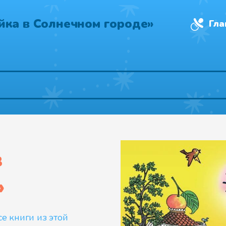
йка в Солнечном городе»
Гла
в
»
се книги из этой