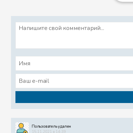
постели, начинал что-то борм
палочкой. Доктор Пилюлькин за
прекратит свои ночные спекта
касторки. Незнайка, конечно, 
Однажды Незнайка встретился
которые во множестве росли 
Незнайке и Кнопочке не было 
довольно прохладный, а свер
ними, как огромные зелёные з
которая так и сверкала на со
плясали на огуречных листьях,
воздух под листьями, где сид
бесчисленными невидимыми к
Незнайка и Кнопочка не замеч
слишком привычна, да к тому
Пользователь удален
поговорить о сказках, но Незн
15.11.2021 в 14:39