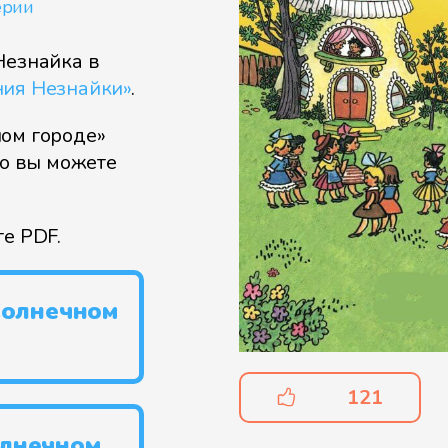
ерии
езнайка в
ия Незнайки»
.
ном городе»
го вы можете
те PDF.
Солнечном
121
олнечном