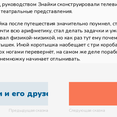
д руководством Знайки сконструировали телев
 театральные представления.
йка после путешествия значительно поумнел, ста
чти всю арифметику, стал делать задачки и уж
вал физикой-мизикой, но как раз тут ему почему
тышек. Иной коротышка наобещает с три короба,
ерх ногами перевернёт, на самом же деле пораб
понемножку начинает отлынивать.
то Незнайка был неисправимый лентяй. Вернее с
ь как следует читать, он просиживал целыми д
 а то, что поинтереснее, главным образом сказк
 и его друзей
елом и, как говорится, с головой окунулся в г
ась тем, что также ужасно любила сказки. Заб
нопочка начинали мечтать о разных чудесах: о
Предыдущая сказка
Следующая сказка
ах, серебряных блюдечках и наливных яблочках