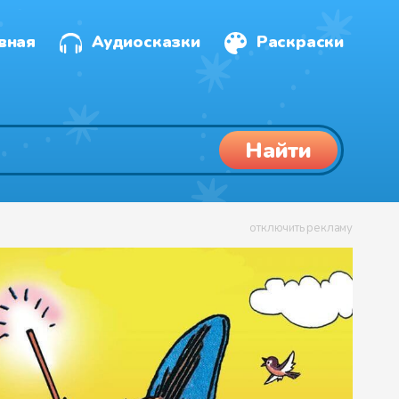
вная
Аудиосказки
Раскраски
Найти
отключить рекламу