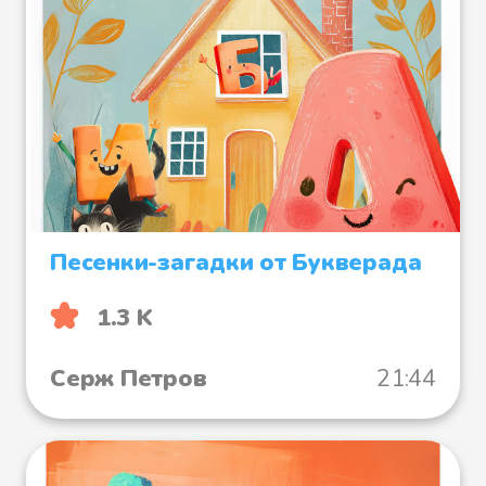
Песенки-загадки от Букверада
1.3 K
Серж Петров
21:44