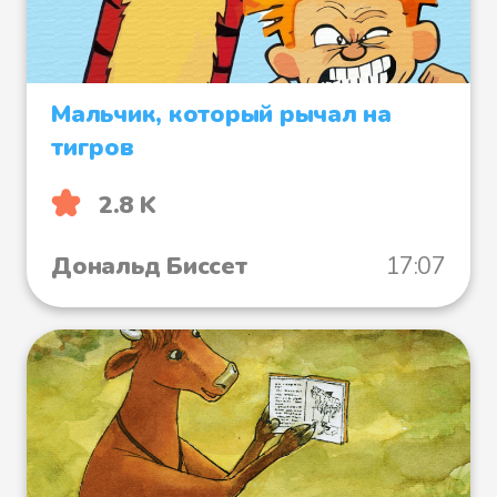
Мальчик, который рычал на
тигров
2.8 K
Дональд Биссет
17:07