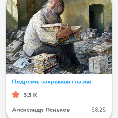
Подреми, закрывши глазки
3.3 K
Александр Леньков
58:25