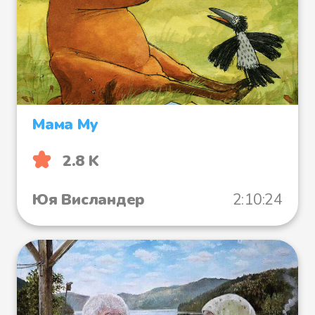
Мама Му
2.8 K
Юя Висландер
2:10:24