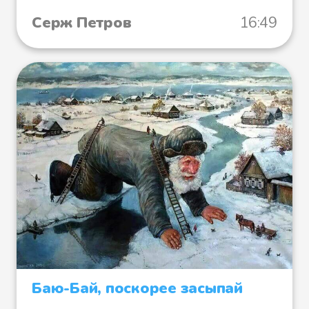
Серж Петров
16:49
Баю-Бай, поскорее засыпай