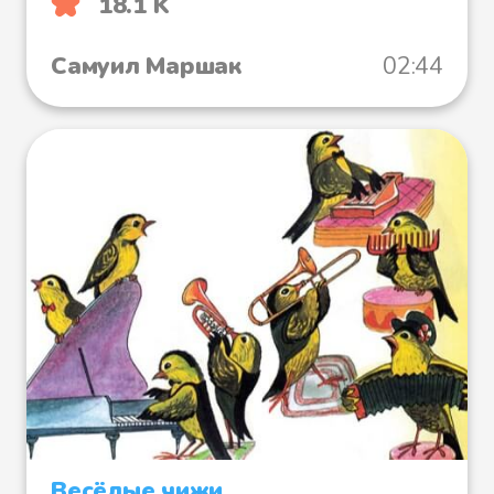
18.1 K
Самуил Маршак
02:44
Весёлые чижи