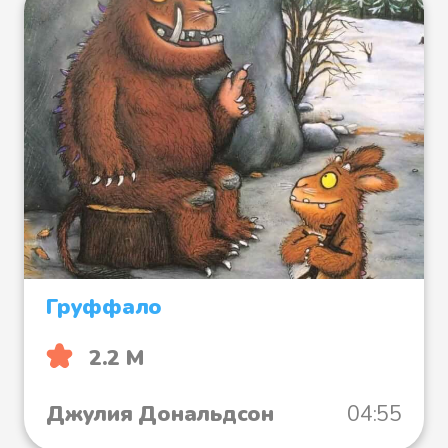
Груффало
2.2 М
Джулия Дональдсон
04:55