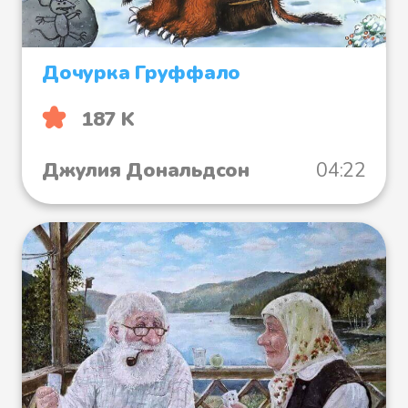
Дочурка Груффало
187 K
Джулия Дональдсон
04:22