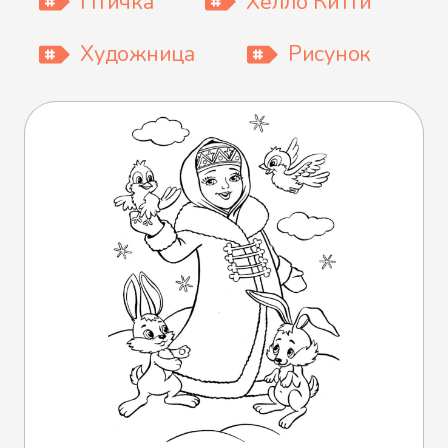
Птичка
Хелло Китти
Художница
Рисунок