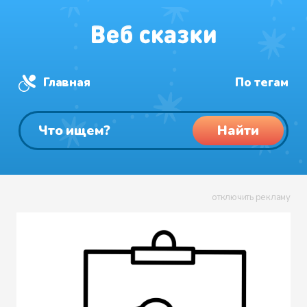
Главная
По тегам
Найти
отключить рекламу