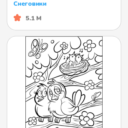
Снеговики
5.1 М