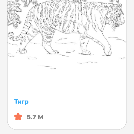
Тигр
5.7 М