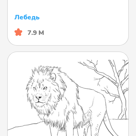
Лебедь
7.9 М