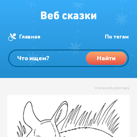
Главная
По тегам
Найти
отключить рекламу