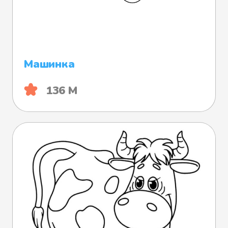
Машинка
136 М