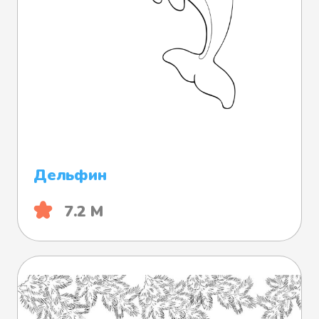
Дельфин
7.2 М