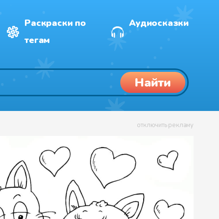
Раскраски по
Аудиосказки
тегам
Найти
отключить рекламу