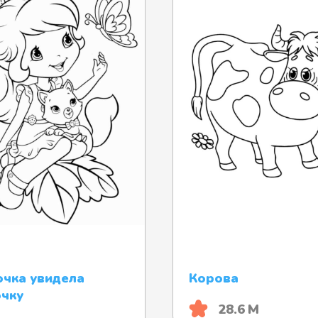
чка увидела
Корова
чку
28.6 М