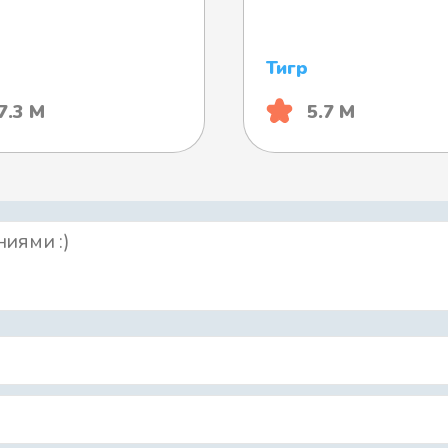
Тигр
7.3 М
5.7 М