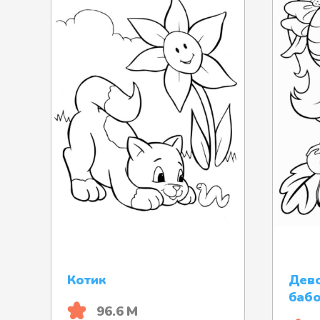
Котик
Дево
бабо
96.6 М