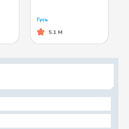
Гусь
5.1 М