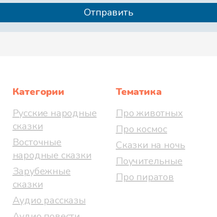
Категории
Тематика
Русские народные
Про животных
сказки
Про космос
Восточные
Сказки на ночь
народные сказки
Поучительные
Зарубежные
Про пиратов
сказки
Аудио рассказы
Аудио повести