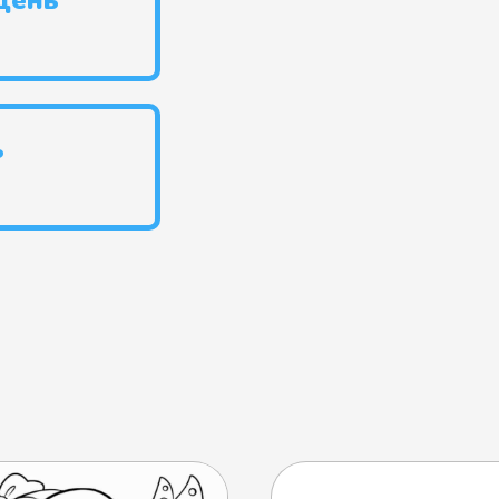
День
ь