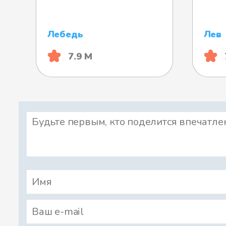
Лебедь
Лев
7.9 М