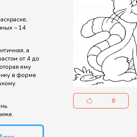
аскраске,
нных – 14
нтичная, а
астом от 4 до
которая ему
нку в форме
акому
8
ень
ниже.