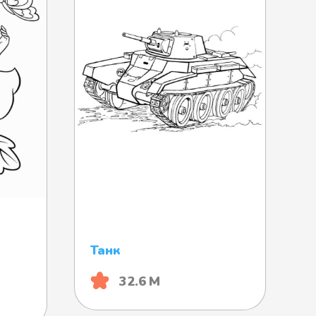
Танк
32.6 М