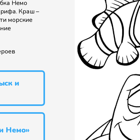
ыбка Немо
рифа. Краш –
Эти морские
ьние
ероев
ыск и
 и Немо»