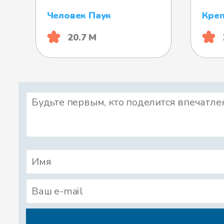
Человек Паук
Кре
20.7 М