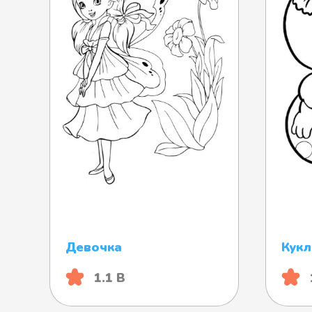
Девочка
Кукл
1.1 B