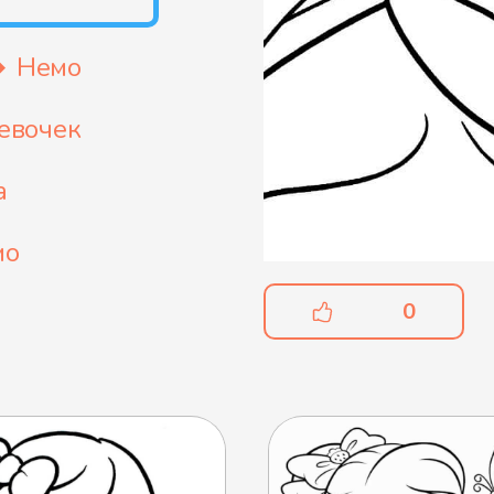
Немо
евочек
а
мо
0