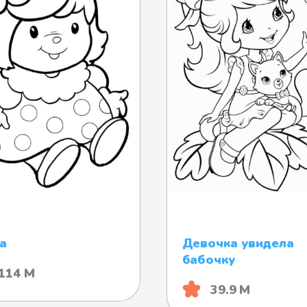
а
Девочка увидела
бабочку
114 М
39.9 М