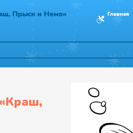
аш, Прыск и Немо»
Главная
«
Краш,