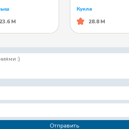
пыш
Кукла
23.6 М
28.8 М