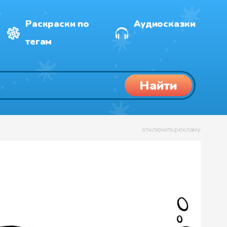
Раскраски по
Аудиосказки
тегам
Найти
отключить рекламу