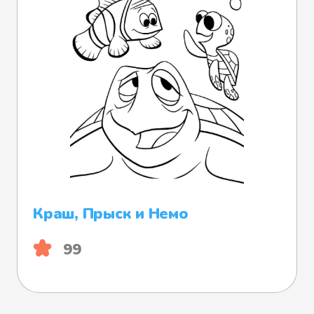
Краш, Прыск и Немо
99