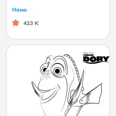
Немо
423 K