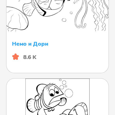
Немо и Дори
8.6 K