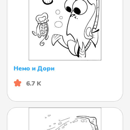
Немо и Дори
6.7 K