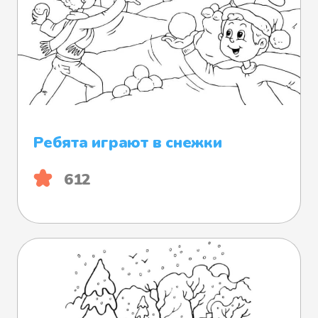
Ребята играют в снежки
612