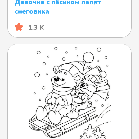
Девочка с пёсиком лепят
снеговика
1.3 K