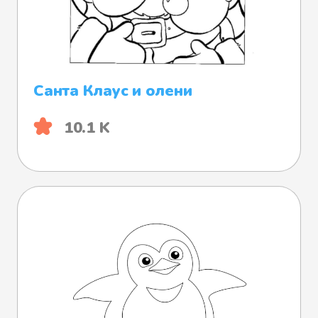
Санта Клаус и олени
10.1 K