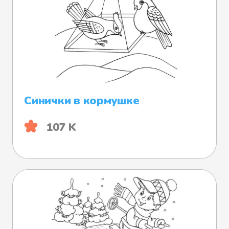
Синички в кормушке
107 K