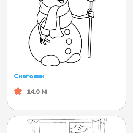
Снеговик
14.0 М