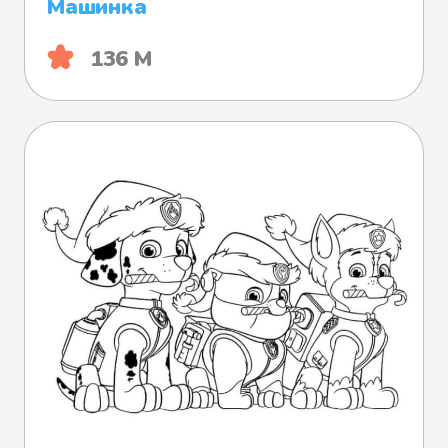
Машинка
136 М