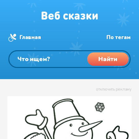
Главная
По тегам
Найти
отключить рекламу