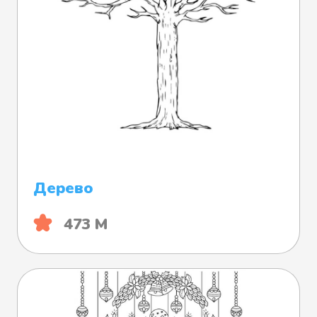
Дерево
473 М