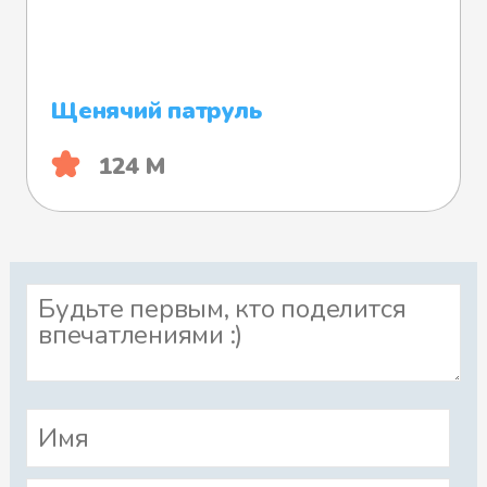
Щенячий патруль
124 М