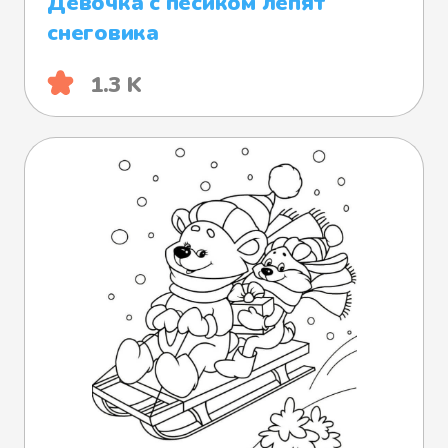
Девочка с пёсиком лепят
снеговика
1.3 K