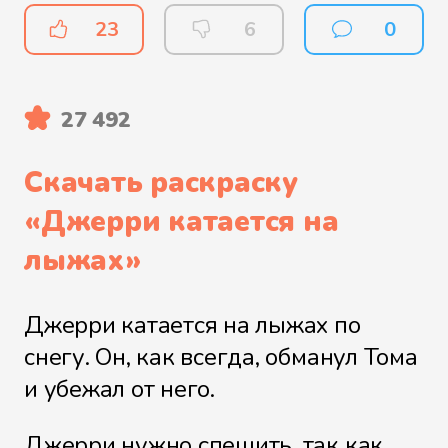
23
6
0
27 492
Скачать раскраску
«
Джерри катается на
лыжах
»
Джерри катается на лыжах по
снегу. Он, как всегда, обманул Тома
и убежал от него.
Джерри нужно спешить, так как