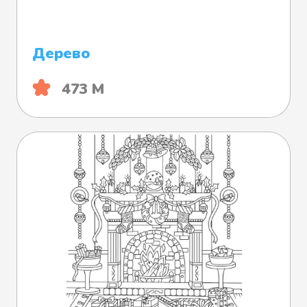
Дерево
473 М