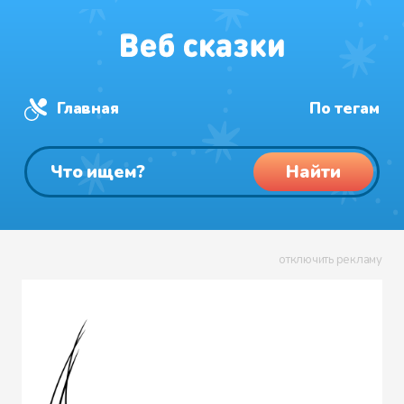
Главная
По тегам
Найти
отключить рекламу