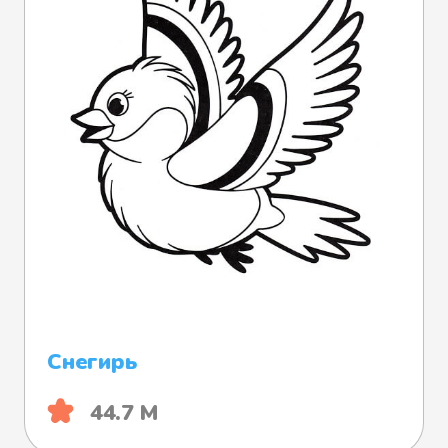
Снегирь
44.7 М