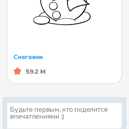
Снеговик
59.2 М