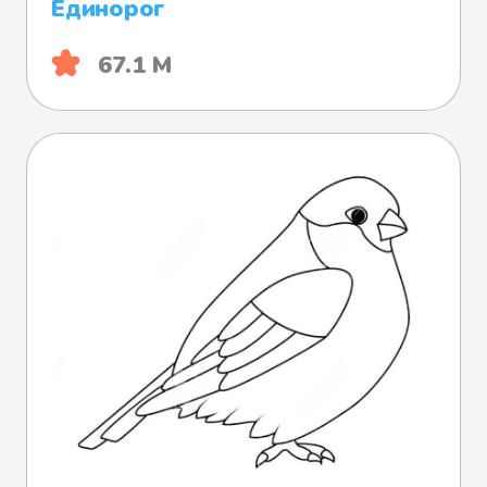
Единорог
67.1 М