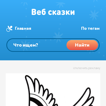
Главная
По тегам
Найти
отключить рекламу