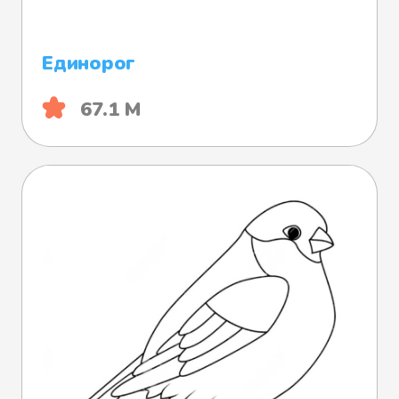
Единорог
67.1 М