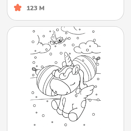
123 М