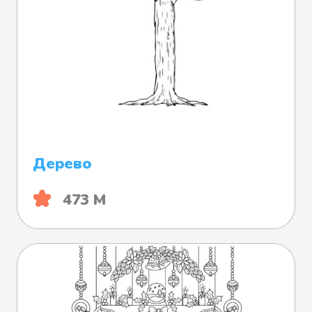
Дерево
473 М