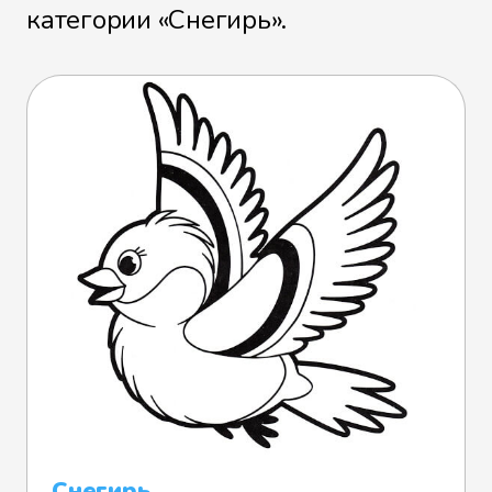
категории «Снегирь».
Снегирь