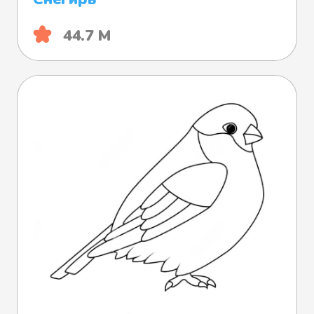
44.7 М